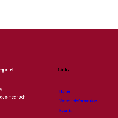
Hegnach
Links
5
Home
ngen-Hegnach
Wocheninformation
Events